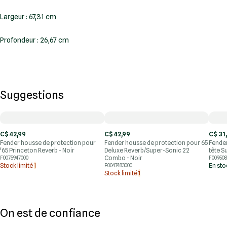
Largeur : 67,31 cm
Profondeur : 26,67 cm
Suggestions
C$ 42,99
C$ 42,99
C$ 31
Fender housse de protection pour
Fender housse de protection pour 65
Fender
'65 Princeton Reverb - Noir
Deluxe Reverb/Super-Sonic 22
tête S
Combo - Noir
F0075947000
F009508
Stock limité
1
En st
F0047483000
Stock limité
1
On est de confiance