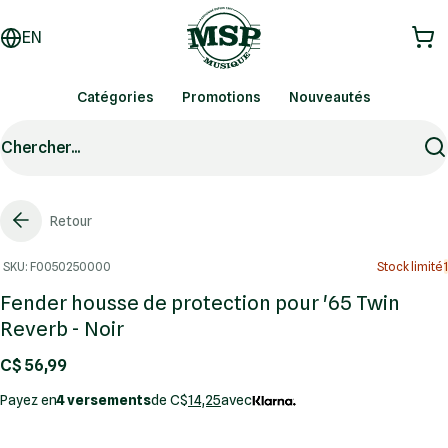
EN
Catégories
Promotions
Nouveautés
Chercher...
Retour
SKU: F0050250000
Stock limité
1
Fender housse de protection pour '65 Twin
Reverb - Noir
C$ 56,99
Payez en
4 versements
de C$
14,25
avec