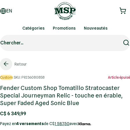
EN
Catégories
Promotions
Nouveautés
Chercher...
Retour
Custom
SKU: F9236080858
Article épuisé
Fender Custom Shop Tomatillo Stratocaster
Special Journeyman Relic - touche en érable,
Super Faded Aged Sonic Blue
C$ 6 349,99
Payez en
4 versements
de C$
1 587,50
avec