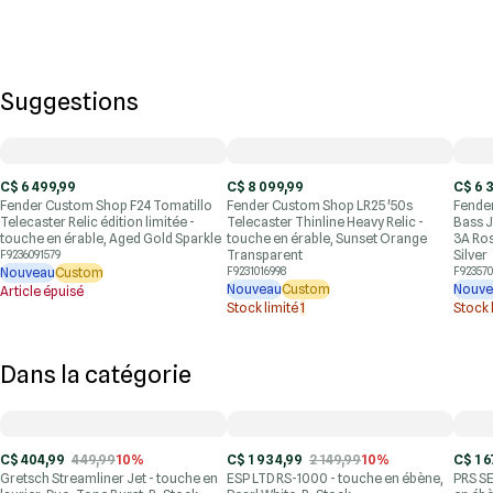
Suggestions
C$ 6 499,99
C$ 8 099,99
C$ 6 
Fender Custom Shop F24 Tomatillo
Fender Custom Shop LR25 '50s
Fende
Telecaster Relic édition limitée -
Telecaster Thinline Heavy Relic -
Bass J
touche en érable, Aged Gold Sparkle
touche en érable, Sunset Orange
3A Ro
Transparent
Silver
F9236091579
Nouveau
Custom
F9231016998
F923570
Nouveau
Custom
Nouve
Article épuisé
Stock limité
1
Stock 
Dans la catégorie
C$ 404,99
449,99
10%
C$ 1 934,99
2 149,99
10%
C$ 1 6
Gretsch Streamliner Jet - touche en
ESP LTD RS-1000 - touche en ébène,
PRS SE