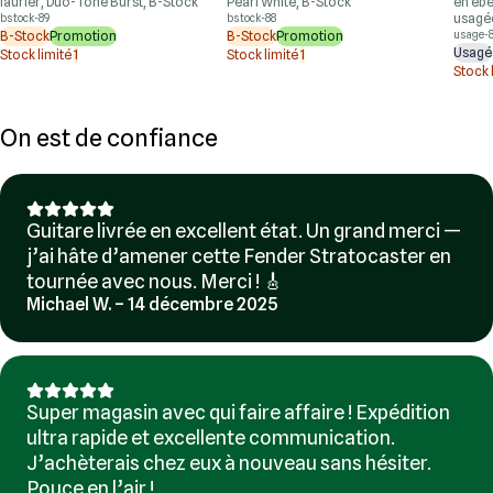
laurier, Duo-Tone Burst, B-Stock
Pearl White, B-Stock
en ébè
usagé
bstock-89
bstock-88
B-Stock
Promotion
B-Stock
Promotion
usage-
Usagé
Stock limité
1
Stock limité
1
Stock 
On est de confiance
Guitare livrée en excellent état. Un grand merci —
j’ai hâte d’amener cette Fender Stratocaster en
tournée avec nous. Merci ! 🎸
Michael W. – 14 décembre 2025
Super magasin avec qui faire affaire ! Expédition
ultra rapide et excellente communication.
J’achèterais chez eux à nouveau sans hésiter.
Pouce en l’air !