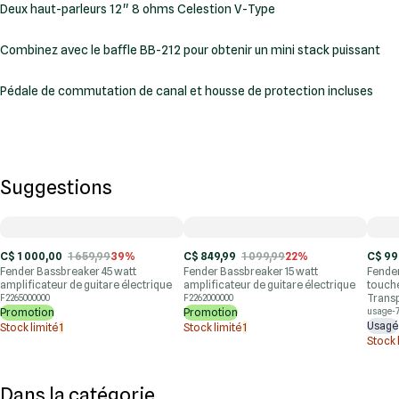
Deux haut-parleurs 12" 8 ohms Celestion V-Type
Combinez avec le baffle BB-212 pour obtenir un mini stack puissant
Pédale de commutation de canal et housse de protection incluses
Suggestions
C$ 1 000,00
1 659,99
39%
C$ 849,99
1 099,99
22%
C$ 99
Fender Bassbreaker 45 watt
Fender Bassbreaker 15 watt
Fender
amplificateur de guitare électrique
amplificateur de guitare électrique
touche
Trans
F2265000000
F2262000000
Promotion
Promotion
usage-7
Usagé
Stock limité
1
Stock limité
1
Stock 
Dans la catégorie