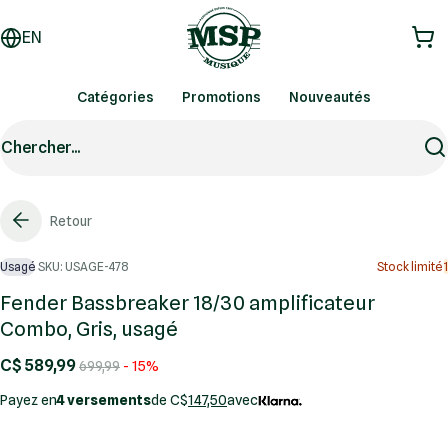
EN
Catégories
Promotions
Nouveautés
Chercher...
Retour
Usagé
SKU: USAGE-478
Stock limité
1
Fender Bassbreaker 18/30 amplificateur
Combo, Gris, usagé
C$ 589,99
699,99
- 15%
Payez en
4 versements
de C$
147,50
avec