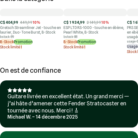
C$ 404,99
449,99
10%
C$ 1 934,99
2 149,99
10%
C$ 1 6
Gretsch Streamliner Jet - touche en
ESP LTD RS-1000 - touche en ébène,
PRS SE
laurier, Duo-Tone Burst, B-Stock
Pearl White, B-Stock
en ébè
usagé
bstock-89
bstock-88
B-Stock
Promotion
B-Stock
Promotion
usage-
Usagé
Stock limité
1
Stock limité
1
Stock 
On est de confiance
Guitare livrée en excellent état. Un grand merci —
j’ai hâte d’amener cette Fender Stratocaster en
tournée avec nous. Merci ! 🎸
Michael W. – 14 décembre 2025