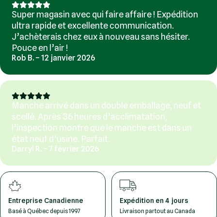
Super magasin avec qui faire affaire ! Expédition
ultra rapide et excellente communication.
J’achèterais chez eux à nouveau sans hésiter.
Pouce en l’air !
Rob B. – 12 janvier 2026
Manche arrivé dans un double emballage, neuf et
scellé. Après 36 heures d’acclimatation,
l’inspection montre que le manche est dans un
état neuf d’usine. Parfait.
Darryl R. – 7 février 2026
Entreprise Canadienne
Expédition en 4 jours
Basé à Québec depuis 1997
Livraison partout au Canada