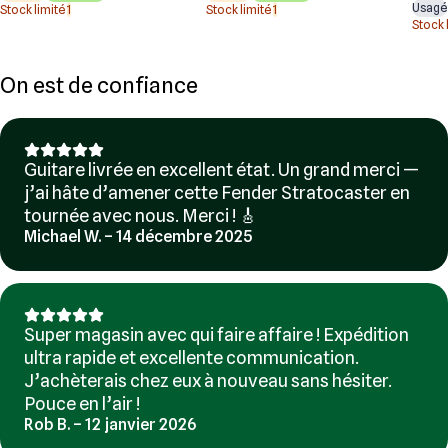
Usagé
Stock limité
1
Stock limité
1
Stock 
On est de confiance
Guitare livrée en excellent état. Un grand merci —
j’ai hâte d’amener cette Fender Stratocaster en
tournée avec nous. Merci ! 🎸
Michael W. – 14 décembre 2025
Super magasin avec qui faire affaire ! Expédition
ultra rapide et excellente communication.
J’achèterais chez eux à nouveau sans hésiter.
Pouce en l’air !
Rob B. – 12 janvier 2026