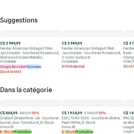
Suggestions
C$ 3 949,99
C$ 3 949,99
C$ 3 
Fender American Vintage II 1966
Fender American Vintage II 1966
Fender
Jazzmaster - touche en Rosewood,
Jazzmaster - touche en Rosewood,
Bass 
Sherwood Green Metallic
3-Color Sunburst
Olymp
F0110340846
F0110340800
F019017
Article épuisé
Stock 
Coups de coeur
Nouveau
Stock limité
1
Dans la catégorie
C$ 404,99
449,99
10%
C$ 1 934,99
2 149,99
10%
C$ 1 6
Gretsch Streamliner Jet - touche en
ESP LTD RS-1000 - touche en ébène,
PRS SE
laurier, Duo-Tone Burst, B-Stock
Pearl White, B-Stock
en ébè
usagé
bstock-89
bstock-88
B-Stock
Promotion
B-Stock
Promotion
usage-