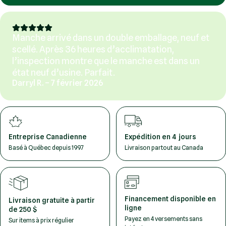
Manche arrivé dans un double emballage, neuf et
scellé. Après 36 heures d’acclimatation,
l’inspection montre que le manche est dans un
état neuf d’usine. Parfait.
Darryl R. – 7 février 2026
Entreprise Canadienne
Expédition en 4 jours
Basé à Québec depuis 1997
Livraison partout au Canada
Financement disponible en
Livraison gratuite à partir
ligne
de 250 $
Payez en 4 versements sans
Sur items à prix régulier