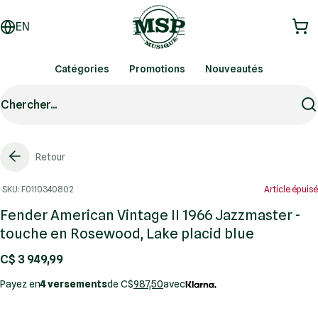
EN
Catégories
Promotions
Nouveautés
Chercher...
Retour
SKU: F0110340802
Article épuisé
Fender American Vintage II 1966 Jazzmaster -
touche en Rosewood, Lake placid blue
C$ 3 949,99
Payez en
4 versements
de C$
987,50
avec