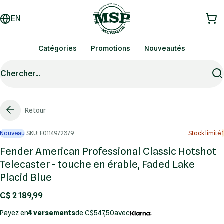
EN
Catégories
Promotions
Nouveautés
Chercher...
Retour
Nouveau
SKU: F0114972379
Stock limité
1
Fender American Professional Classic Hotshot
Telecaster - touche en érable, Faded Lake
Placid Blue
C$ 2 189,99
Payez en
4 versements
de C$
547,50
avec