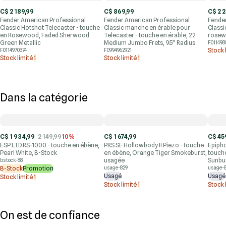
C$ 2 189,99
C$ 869,99
C$ 2 
Fender American Professional
Fender American Professional
Fende
Classic Hotshot Telecaster - touche
Classic manche en érable pour
Classi
en Rosewood, Faded Sherwood
Telecaster - touche en érable, 22
rosew
Green Metallic
Medium Jumbo Frets, 9.5" Radius
F011498
Stock 
F0114970374
F0994962921
Stock limité
1
Stock limité
1
Dans la catégorie
C$ 1 934,99
2 149,99
10%
C$ 1 674,99
C$ 45
ESP LTD RS-1000 - touche en ébène,
PRS SE Hollowbody II Piezo - touche
Epipho
Pearl White, B-Stock
en ébène, Orange Tiger Smokeburst,
touch
usagée
Sunbur
bstock-88
B-Stock
Promotion
usage-829
usage-
Usagé
Usagé
Stock limité
1
Stock limité
1
Stock 
On est de confiance