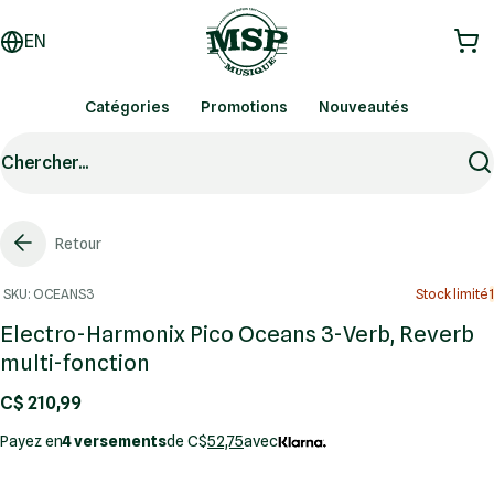
EN
Catégories
Promotions
Nouveautés
Chercher...
Retour
SKU: OCEANS3
Stock limité
1
Electro-Harmonix Pico Oceans 3-Verb, Reverb
multi-fonction
C$ 210,99
Payez en
4 versements
de C$
52,75
avec