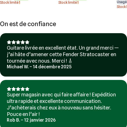
Usagé
Stock limité
1
Stock limité
1
Stock 
On est de confiance
Guitare livrée en excellent état. Un grand merci —
j’ai hâte d’amener cette Fender Stratocaster en
tournée avec nous. Merci ! 🎸
Michael W. – 14 décembre 2025
Super magasin avec qui faire affaire ! Expédition
ultra rapide et excellente communication.
J’achèterais chez eux à nouveau sans hésiter.
Pouce en l’air !
Rob B. – 12 janvier 2026