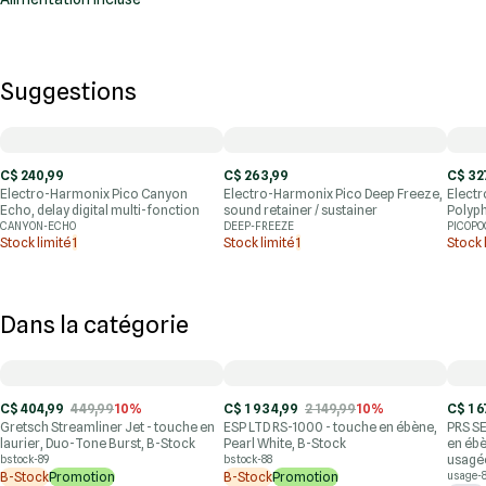
Suggestions
C$ 240,99
C$ 263,99
C$ 32
Electro-Harmonix Pico Canyon
Electro-Harmonix Pico Deep Freeze,
Elect
Echo, delay digital multi-fonction
sound retainer / sustainer
Polyp
CANYON-ECHO
DEEP-FREEZE
PICOPO
Stock limité
1
Stock limité
1
Stock 
Dans la catégorie
C$ 404,99
449,99
10%
C$ 1 934,99
2 149,99
10%
C$ 1 6
Gretsch Streamliner Jet - touche en
ESP LTD RS-1000 - touche en ébène,
PRS SE
laurier, Duo-Tone Burst, B-Stock
Pearl White, B-Stock
en ébè
usagé
bstock-89
bstock-88
B-Stock
Promotion
B-Stock
Promotion
usage-