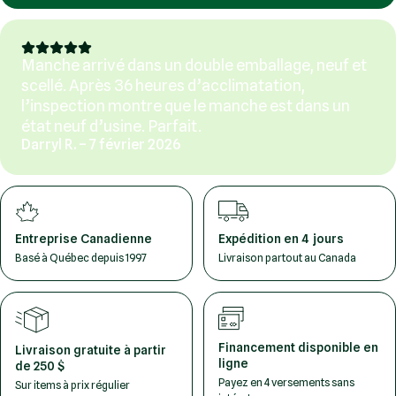
Manche arrivé dans un double emballage, neuf et
scellé. Après 36 heures d’acclimatation,
l’inspection montre que le manche est dans un
état neuf d’usine. Parfait.
Darryl R. – 7 février 2026
Entreprise Canadienne
Expédition en 4 jours
Basé à Québec depuis 1997
Livraison partout au Canada
Financement disponible en
Livraison gratuite à partir
ligne
de 250 $
Payez en 4 versements sans
Sur items à prix régulier