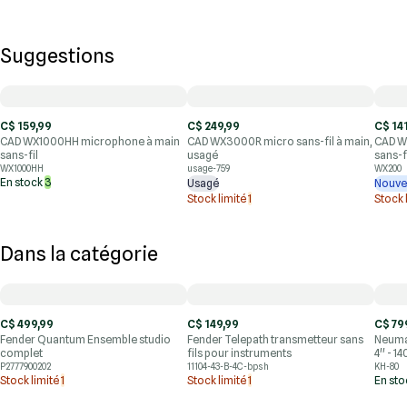
Suggestions
C$ 159,99
C$ 249,99
C$ 14
CAD WX1000HH microphone à main
CAD WX3000R micro sans-fil à main,
CAD W
sans-fil
usagé
sans-f
WX1000HH
usage-759
WX200
En stock
3
Usagé
Nouve
Stock limité
1
Stock 
Dans la catégorie
C$ 499,99
C$ 149,99
C$ 79
Fender Quantum Ensemble studio
Fender Telepath transmetteur sans
Neuma
complet
fils pour instruments
4'' - 1
P2777900202
11104-43-B-4C-bpsh
KH-80
Stock limité
1
Stock limité
1
En st