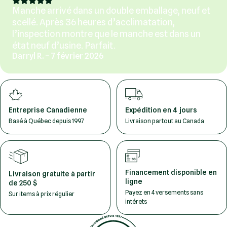
Manche arrivé dans un double emballage, neuf et
scellé. Après 36 heures d’acclimatation,
l’inspection montre que le manche est dans un
état neuf d’usine. Parfait.
Darryl R. – 7 février 2026
Entreprise Canadienne
Expédition en 4 jours
Basé à Québec depuis 1997
Livraison partout au Canada
Financement disponible en
Livraison gratuite à partir
ligne
de 250 $
Payez en 4 versements sans
Sur items à prix régulier
intérets