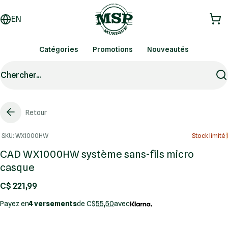
EN
Catégories
Promotions
Nouveautés
Chercher...
Retour
SKU: WX1000HW
Stock limité
1
CAD WX1000HW système sans-fils micro
casque
C$ 221,99
Payez en
4 versements
de C$
55,50
avec