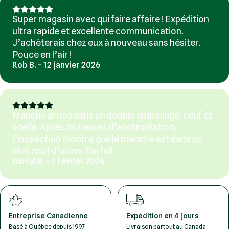
Super magasin avec qui faire affaire ! Expédition
ultra rapide et excellente communication.
J’achèterais chez eux à nouveau sans hésiter.
Pouce en l’air !
Rob B. – 12 janvier 2026
Manche arrivé dans un double emballage, neuf et
scellé. Après 36 heures d’acclimatation,
l’inspection montre que le manche est dans un
état neuf d’usine. Parfait.
Darryl R. – 7 février 2026
Entreprise Canadienne
Expédition en 4 jours
Basé à Québec depuis 1997
Livraison partout au Canada