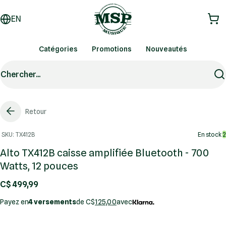
EN
Catégories
Promotions
Nouveautés
Chercher...
Retour
SKU: TX412B
En stock
2
Alto TX412B caisse amplifiée Bluetooth - 700
Watts, 12 pouces
C$ 499,99
Payez en
4 versements
de C$
125,00
avec