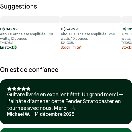
Suggestions
C$ 349,99
C$ 249,99
C$ 19
Alto TX-412 caisse amplifiée - 700
Alto TX-410 caisse amplifiée - 350
Alto T
watts, 12 pouces
watts, 10 pouces
watts,
TX412XUS
TX410XUS
TX408X
En stock
6
Stock limité
1
Stock 
On est de confiance
Guitare livrée en excellent état. Un grand merci —
j’ai hâte d’amener cette Fender Stratocaster en
tournée avec nous. Merci ! 🎸
Michael W. – 14 décembre 2025