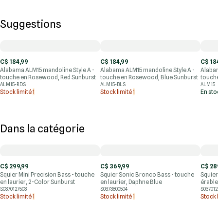
Suggestions
C$ 184,99
C$ 184,99
C$ 18
Alabama ALM15 mandoline Style A -
Alabama ALM15 mandoline Style A -
Alabam
touche en Rosewood, Red Sunburst
touche en Rosewood, Blue Sunburst
touch
ALM15-RDS
ALM15-BLS
ALM15
Stock limité
1
Stock limité
1
En st
Dans la catégorie
C$ 299,99
C$ 369,99
C$ 28
Squier Mini Precision Bass - touche
Squier Sonic Bronco Bass - touche
Squier
en laurier, 2-Color Sunburst
en laurier, Daphne Blue
érable
S0370127503
S0373800504
S037012
Stock limité
1
Stock limité
1
Stock 