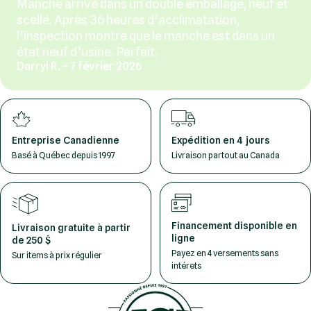
Manche arrivé dans un double emballage, neuf et
scellé. Après 36 heures d’acclimatation,
l’inspection montre que le manche est dans un
état neuf d’usine. Parfait.
Darryl R. – 7 février 2026
Entreprise Canadienne
Expédition en 4 jours
Basé à Québec depuis 1997
Livraison partout au Canada
Financement disponible en
Livraison gratuite à partir
ligne
de 250 $
Payez en 4 versements sans
Sur items à prix régulier
intérets