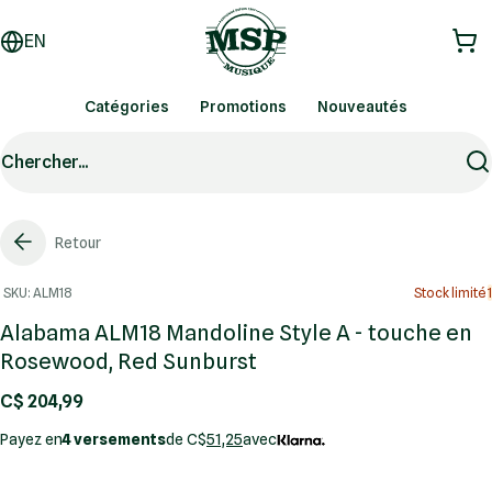
EN
Catégories
Promotions
Nouveautés
Chercher...
Retour
SKU: ALM18
Stock limité
1
Alabama ALM18 Mandoline Style A - touche en
Rosewood, Red Sunburst
C$ 204,99
Payez en
4 versements
de C$
51,25
avec