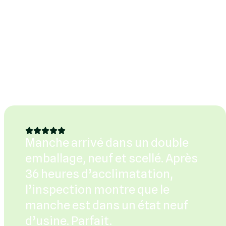
Manche arrivé dans un double
emballage, neuf et scellé. Après
36 heures d’acclimatation,
l’inspection montre que le
manche est dans un état neuf
d’usine. Parfait.