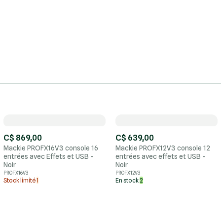
C$ 869,00
C$ 639,00
Mackie PROFX16V3 console 16
Mackie PROFX12V3 console 12
entrées avec Effets et USB -
entrées avec effets et USB -
Noir
Noir
PROFX16V3
PROFX12V3
Stock limité
1
En stock
2