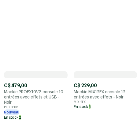
C$ 479,00
C$ 229,00
Mackie PROFX10V3 console 10
Mackie MIX12FX console 12
entrées avec effets et USB -
entrées avec effets - Noir
Noir
MIX12FX
En stock
5
PROFX10V3
Nouveau
En stock
2