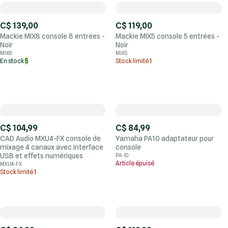
C$ 139,00
C$ 119,00
Mackie MIX8 console 8 entrées -
Mackie MIX5 console 5 entrées -
Noir
Noir
MIX8
MIX5
En stock
5
Stock limité
1
C$ 104,99
C$ 84,99
CAD Audio MXU4-FX console de
Yamaha PA10 adaptateur pour
mixage 4 canaux avec interface
console
USB et effets numériques
PA-10
Article épuisé
MXU4-FX
Stock limité
1