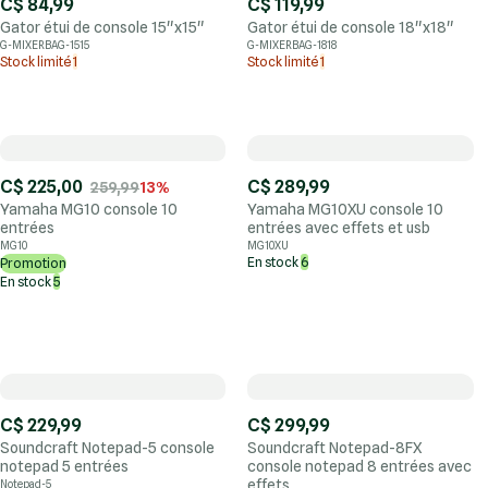
C$ 84,99
C$ 119,99
Gator étui de console 15"x15"
Gator étui de console 18"x18"
G-MIXERBAG-1515
G-MIXERBAG-1818
Stock limité
1
Stock limité
1
C$ 225,00
C$ 289,99
259,99
13%
Yamaha MG10 console 10
Yamaha MG10XU console 10
entrées
entrées avec effets et usb
MG10
MG10XU
En stock
6
Promotion
En stock
5
C$ 229,99
C$ 299,99
Soundcraft Notepad-5 console
Soundcraft Notepad-8FX
notepad 5 entrées
console notepad 8 entrées avec
effets
Notepad-5