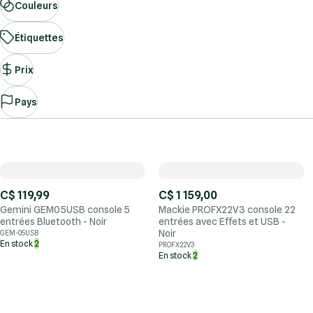
Couleurs
Étiquettes
Prix
Pays
C$ 119,99
C$ 1 159,00
Gemini GEM05USB console 5
Mackie PROFX22V3 console 22
entrées Bluetooth - Noir
entrées avec Effets et USB -
Noir
GEM-05USB
En stock
2
PROFX22V3
En stock
2