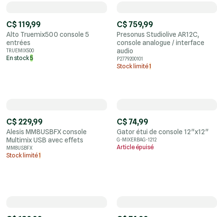
C$ 119,99
C$ 759,99
Alto Truemix500 console 5
Presonus Studiolive AR12C,
entrées
console analogue / interface
audio
TRUEMIX500
En stock
5
P2779200101
Stock limité
1
C$ 229,99
C$ 74,99
Alesis MM8USBFX console
Gator étui de console 12"x12"
Multimix USB avec effets
G-MIXERBAG-1212
Article épuisé
MM8USBFX
Stock limité
1