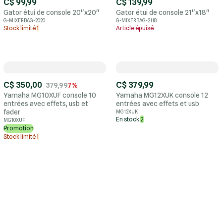
C$ 99,99
C$ 139,99
Gator étui de console 20"x20"
Gator étui de console 21"x18"
G-MIXERBAG-2020
G-MIXERBAG-2118
Stock limité
1
Article épuisé
C$ 350,00
C$ 379,99
379,99
7%
Yamaha MG10XUF console 10
Yamaha MG12XUK console 12
entrées avec effets, usb et
entrées avec effets et usb
fader
MG12XUK
En stock
2
MG10XUF
Promotion
Stock limité
1