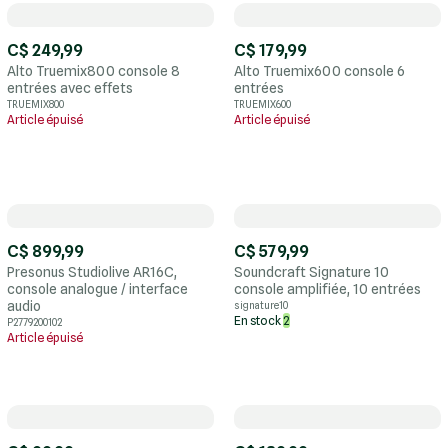
C$ 249,99
C$ 179,99
Alto Truemix800 console 8
Alto Truemix600 console 6
entrées avec effets
entrées
TRUEMIX800
TRUEMIX600
Article épuisé
Article épuisé
C$ 899,99
C$ 579,99
Presonus Studiolive AR16C,
Soundcraft Signature 10
console analogue / interface
console amplifiée, 10 entrées
audio
signature10
En stock
2
P2779200102
Article épuisé