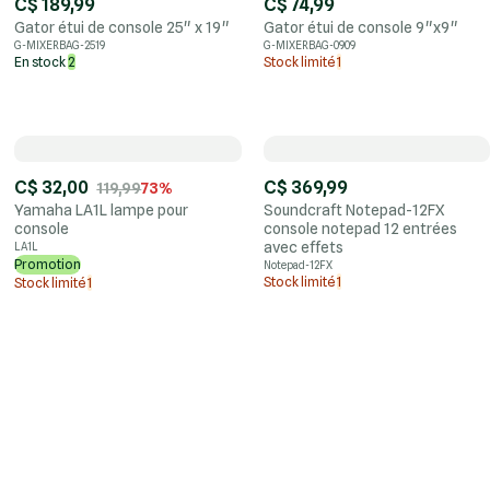
C$ 189,99
C$ 74,99
Gator étui de console 25" x 19"
Gator étui de console 9"x9"
G-MIXERBAG-2519
G-MIXERBAG-0909
En stock
2
Stock limité
1
C$ 32,00
C$ 369,99
119,99
73%
Yamaha LA1L lampe pour
Soundcraft Notepad-12FX
console
console notepad 12 entrées
avec effets
LA1L
Promotion
Notepad-12FX
Stock limité
1
Stock limité
1