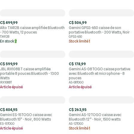
C$ 499,99
C$ 506,99
Alto TX412B caisse amplifiée Bluetooth
Gemini GPSS-650 caisse de son
- 700 Watts, 12 pouces
portative Bluetooth - 200 Watts, Noir
TX412B
GPSS-650
En stock
2
Stock limité
1
C$ 599,99
C$ 178,99
JBL IRX108BT caisse amplifiée
Gemini AS-08TOGO caisse portative
portable 8 pouces Bluetooth - 1300
avec Bluetooth et microphone - 8
Watts
pouces
IRX108BT
AS-08TOGO
Article épuisé
Article épuisé
C$ 404,95
C$ 263,95
Gemini ES-15TOGO caisse avec
Gemini AS-12TOGO caisse avec
Bluetooth 15'' - Noir, 800 Watts
Bluetooth 12'' - Noir, 1500 watts
ES-15TOGO
AS-12TOGO
Article épuisé
Stock limité
1