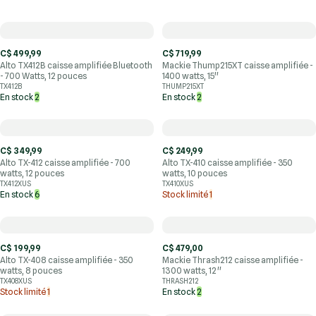
C$ 499,99
C$ 719,99
Alto TX412B caisse amplifiée Bluetooth
Mackie Thump215XT caisse amplifiée -
- 700 Watts, 12 pouces
1400 watts, 15''
TX412B
THUMP215XT
En stock
2
En stock
2
C$ 349,99
C$ 249,99
Alto TX-412 caisse amplifiée - 700
Alto TX-410 caisse amplifiée - 350
watts, 12 pouces
watts, 10 pouces
TX412XUS
TX410XUS
En stock
6
Stock limité
1
C$ 199,99
C$ 479,00
Alto TX-408 caisse amplifiée - 350
Mackie Thrash212 caisse amplifiée -
watts, 8 pouces
1300 watts, 12''
TX408XUS
THRASH212
Stock limité
1
En stock
2