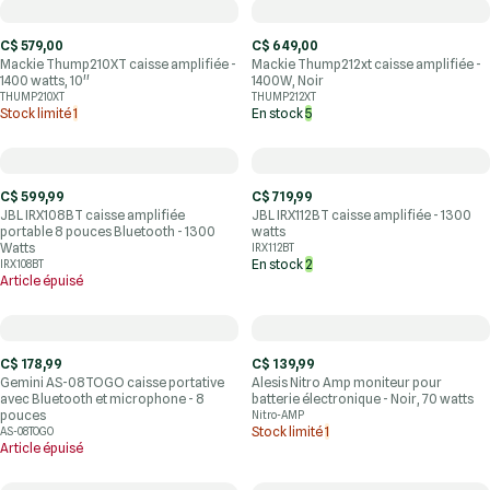
C$ 579,00
C$ 649,00
Mackie Thump210XT caisse amplifiée -
Mackie Thump212xt caisse amplifiée -
1400 watts, 10''
1400W, Noir
THUMP210XT
THUMP212XT
Stock limité
1
En stock
5
C$ 599,99
C$ 719,99
JBL IRX108BT caisse amplifiée
JBL IRX112BT caisse amplifiée - 1300
portable 8 pouces Bluetooth - 1300
watts
Watts
IRX112BT
En stock
2
IRX108BT
Article épuisé
C$ 178,99
C$ 139,99
Gemini AS-08TOGO caisse portative
Alesis Nitro Amp moniteur pour
avec Bluetooth et microphone - 8
batterie électronique - Noir, 70 watts
pouces
Nitro-AMP
Stock limité
1
AS-08TOGO
Article épuisé