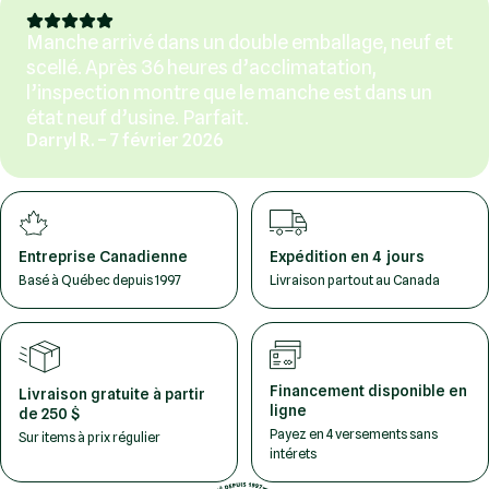
Manche arrivé dans un double emballage, neuf et
scellé. Après 36 heures d’acclimatation,
l’inspection montre que le manche est dans un
état neuf d’usine. Parfait.
Darryl R. – 7 février 2026
Entreprise Canadienne
Expédition en 4 jours
Basé à Québec depuis 1997
Livraison partout au Canada
Financement disponible en
Livraison gratuite à partir
ligne
de 250 $
Payez en 4 versements sans
Sur items à prix régulier
intérets