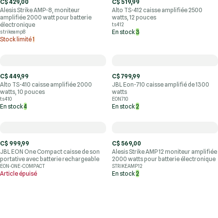
C$ 429,00
C$ 519,99
Alesis Strike AMP-8, moniteur
Alto TS-412 caisse amplifiée 2500
amplifiée 2000 watt pour batterie
watts, 12 pouces
électronique
ts412
En stock
3
strikeamp8
Stock limité
1
C$ 449,99
C$ 799,99
Alto TS-410 caisse amplifiée 2000
JBL Eon-710 caisse amplifié de 1300
watts, 10 pouces
watts
ts410
EON710
En stock
4
En stock
2
C$ 999,99
C$ 569,00
JBL EON One Compact caisse de son
Alesis Strike AMP 12 moniteur amplifiée
portative avec batterie rechargeable
2000 watts pour batterie électronique
EON-ONE-COMPACT
STRIKEAMP12
Article épuisé
En stock
2