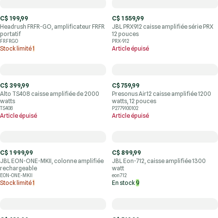
C$ 199,99
C$ 1 559,99
Headrush FRFR-GO, amplificateur FRFR
JBL PRX912 caisse amplifiée série PRX
portatif
12 pouces
FRFRGO
PRX-912
Stock limité
1
Article épuisé
C$ 399,99
C$ 759,99
Alto TS408 caisse amplifiée de 2000
Presonus Air12 caisse amplifiée 1200
watts
watts, 12 pouces
TS408
P2779100102
Article épuisé
Article épuisé
C$ 1 999,99
C$ 899,99
JBL EON-ONE-MKII, colonne amplifiée
JBL Eon-712, caisse amplifiée 1300
rechargeable
watt
EON-ONE-MKII
eon712
Stock limité
1
En stock
9