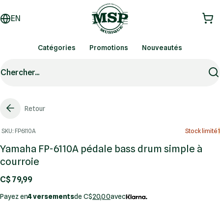
EN
Catégories
Promotions
Nouveautés
Chercher...
Retour
SKU: FP6110A
Stock limité
1
Yamaha FP-6110A pédale bass drum simple à
courroie
C$ 79,99
Payez en
4 versements
de C$
20,00
avec