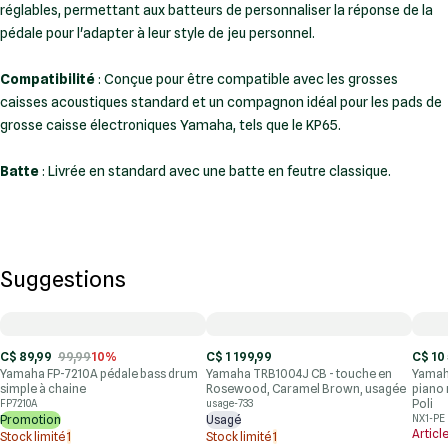
réglables, permettant aux batteurs de personnaliser la réponse de la
pédale pour l'adapter à leur style de jeu personnel.
Compatibilité
: Conçue pour être compatible avec les grosses
caisses acoustiques standard et un compagnon idéal pour les pads de
grosse caisse électroniques Yamaha, tels que le KP65.
Batte
: Livrée en standard avec une batte en feutre classique.
Suggestions
C$ 89,99
99,99
10%
C$ 1 199,99
C$ 10
Yamaha FP-7210A pédale bass drum
Yamaha TRB1004J CB - touche en
Yamaha
simple à chaine
Rosewood, Caramel Brown, usagée
piano 
Poli
FP7210A
usage-733
Promotion
Usagé
NX1-PE
Articl
Stock limité
1
Stock limité
1