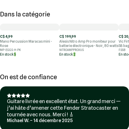
Dans la catégorie
C$ 4,99
C$ 199,99
C$ 20
Mano Percussion Maracas mini -
Alesis Nitro Amp Pro moniteur pour
Vic Fi
Rose
batterie électronique - Noir, 80 watts
5B bag
MP-EGGS-H-PK
NITROAMPPROXUS
FS5B
En stock
5
En stock
2
En st
On est de confiance
Guitare livrée en excellent état. Un grand merci —
j’ai hâte d’amener cette Fender Stratocaster en
tournée avec nous. Merci ! 🎸
Michael W. – 14 décembre 2025