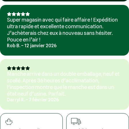
Super magasin avec qui faire affaire ! Expédition
ultra rapide et excellente communication.
J’achèterais chez eux à nouveau sans hésiter.
Pouce en l’air !
Rob B. – 12 janvier 2026
Manche arrivé dans un double emballage, neuf et
scellé. Après 36 heures d’acclimatation,
l’inspection montre que le manche est dans un
état neuf d’usine. Parfait.
Darryl R. – 7 février 2026