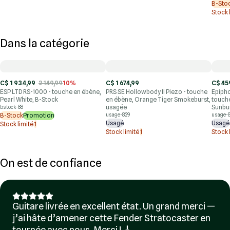
B-Sto
Stock 
Dans la catégorie
C$ 1 934,99
2 149,99
10%
C$ 1 674,99
C$ 45
ESP LTD RS-1000 - touche en ébène,
PRS SE Hollowbody II Piezo - touche
Epipho
Pearl White, B-Stock
en ébène, Orange Tiger Smokeburst,
touch
usagée
Sunbur
bstock-88
B-Stock
Promotion
usage-829
usage-
Usagé
Usagé
Stock limité
1
Stock limité
1
Stock 
On est de confiance
Guitare livrée en excellent état. Un grand merci —
j’ai hâte d’amener cette Fender Stratocaster en
tournée avec nous. Merci ! 🎸