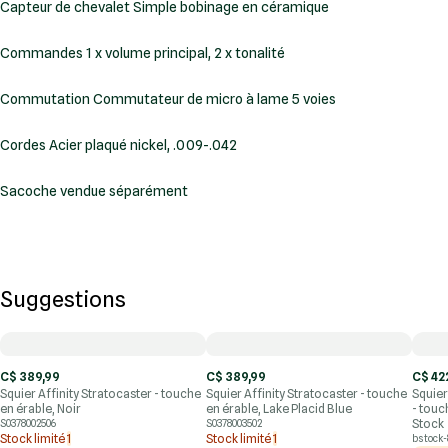
Capteur de chevalet Simple bobinage en céramique
Commandes 1 x volume principal, 2 x tonalité
Commutation Commutateur de micro à lame 5 voies
Cordes Acier plaqué nickel, .009-.042
Sacoche vendue séparément
Suggestions
C$ 389,99
C$ 389,99
C$ 42
Squier Affinity Stratocaster - touche
Squier Affinity Stratocaster - touche
Squier
en érable, Noir
en érable, Lake Placid Blue
- touc
Stock
S0378002506
S0378003502
Stock limité
1
Stock limité
1
bstock-