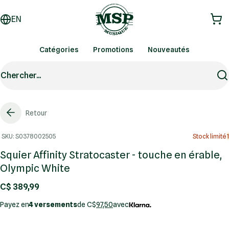
EN
Catégories
Promotions
Nouveautés
Chercher...
Retour
SKU: S0378002505
Stock limité
1
Squier Affinity Stratocaster - touche en érable,
Olympic White
C$ 389,99
Payez en
4 versements
de C$
97,50
avec