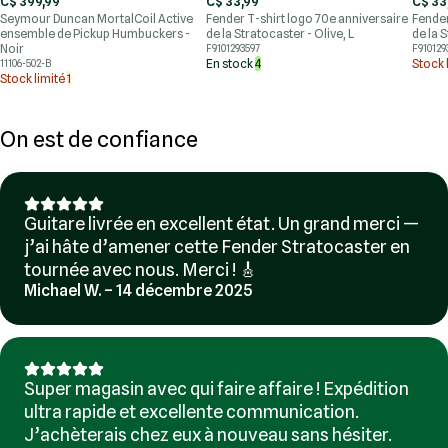
C$ 399,99
C$ 33,99
C$ 33
Seymour Duncan MortalCoil Active
Fender T-shirt logo 70e anniversaire
Fender
ensemble de Pickup Humbuckers -
de la Stratocaster - Olive, L
de la 
Noir
F9101293597
F910129
En stock
4
Stock 
11106-502-B
Stock limité
1
On est de confiance
Guitare livrée en excellent état. Un grand merci —
j’ai hâte d’amener cette Fender Stratocaster en
tournée avec nous. Merci ! 🎸
Michael W. – 14 décembre 2025
Super magasin avec qui faire affaire ! Expédition
ultra rapide et excellente communication.
J’achèterais chez eux à nouveau sans hésiter.