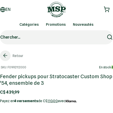
EN
Catégories
Promotions
Nouveautés
Chercher...
Retour
SKU: F0992112000
En stock
4
Fender pickups pour Stratocaster Custom Shop
'54, ensemble de 3
C$ 439,99
Payez en
4 versements
de C$
110,00
avec