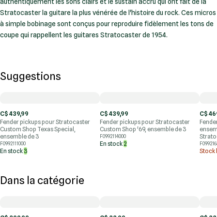
authentiquement les sons clairs et le sustain accru qui ont fait de la
Stratocaster la guitare la plus vénérée de l'histoire du rock. Ces micros
à simple bobinage sont conçus pour reproduire fidèlement les tons de
coupe qui rappellent les guitares Stratocaster de 1954.
Suggestions
C$ 439,99
C$ 439,99
C$ 46
Fender pickups pour Stratocaster
Fender pickups pour Stratocaster
Fende
Custom Shop Texas Special,
Custom Shop '69, ensemble de 3
ensem
ensemble de 3
Strato
F0992114000
En stock
2
F0992111000
F099216
En stock
3
Stock 
Dans la catégorie