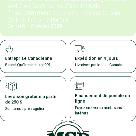
scellé. Après 36 heures d’acclimatation,
l’inspection montre que le manche est dans un
état neuf d’usine. Parfait.
Darryl R. – 7 février 2026
Entreprise Canadienne
Expédition en 4 jours
Basé à Québec depuis 1997
Livraison partout au Canada
Financement disponible en
Livraison gratuite à partir
ligne
de 250 $
Payez en 4 versements sans
Sur items à prix régulier
intérets