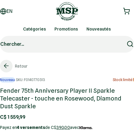
EN
Catégories
Promotions
Nouveautés
Chercher...
Retour
Nouveau
SKU: F0140770313
Stock limité
1
Fender 75th Anniversary Player II Sparkle
Telecaster - touche en Rosewood, Diamond
Dust Sparkle
C$ 1 559,99
Payez en
4 versements
de C$
390,00
avec