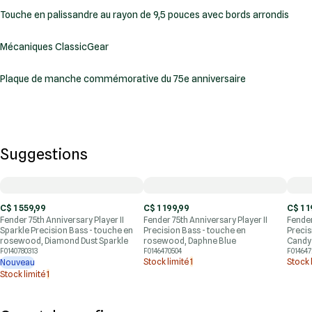
Touche en palissandre au rayon de 9,5 pouces avec bords arrondis
Mécaniques ClassicGear
Plaque de manche commémorative du 75e anniversaire
Suggestions
C$ 1 559,99
C$ 1 199,99
C$ 1 1
Fender 75th Anniversary Player II
Fender 75th Anniversary Player II
Fender
Sparkle Precision Bass - touche en
Precision Bass - touche en
Precis
rosewood, Diamond Dust Sparkle
rosewood, Daphne Blue
Candy
F0140780313
F0146470504
F014647
Stock limité
1
Stock 
Nouveau
Stock limité
1