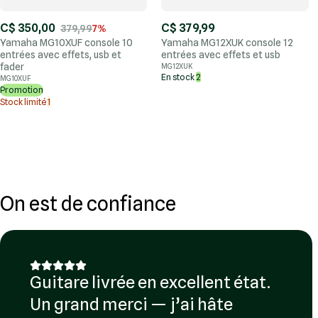
C$ 350,00
C$ 379,99
379,99
7%
Yamaha MG10XUF console 10
Yamaha MG12XUK console 12
entrées avec effets, usb et
entrées avec effets et usb
fader
MG12XUK
En stock
2
MG10XUF
Promotion
Stock limité
1
On est de confiance
Guitare livrée en excellent état.
Un grand merci — j’ai hâte