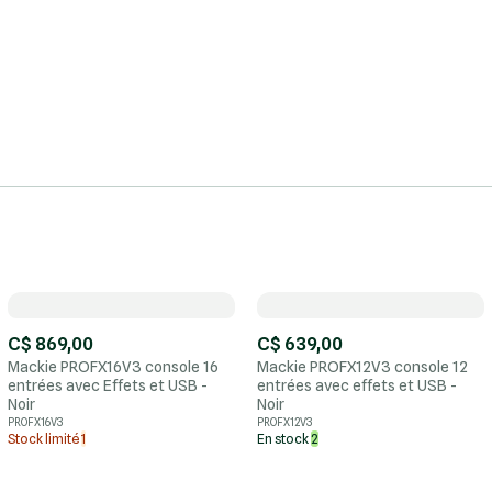
C$ 869,00
C$ 639,00
Mackie PROFX16V3 console 16
Mackie PROFX12V3 console 12
entrées avec Effets et USB -
entrées avec effets et USB -
Noir
Noir
PROFX16V3
PROFX12V3
Stock limité
1
En stock
2