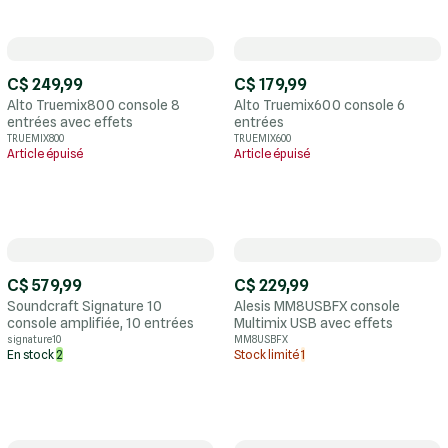
C$ 249,99
C$ 179,99
Alto Truemix800 console 8
Alto Truemix600 console 6
entrées avec effets
entrées
TRUEMIX800
TRUEMIX600
Article épuisé
Article épuisé
C$ 579,99
C$ 229,99
Soundcraft Signature 10
Alesis MM8USBFX console
console amplifiée, 10 entrées
Multimix USB avec effets
signature10
MM8USBFX
En stock
2
Stock limité
1