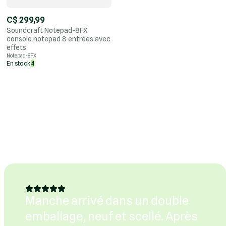
C$ 299,99
Soundcraft Notepad-8FX
console notepad 8 entrées avec
effets
Notepad-8FX
En stock
4
Manche arrivé dans un double
emballage, neuf et scellé. Après