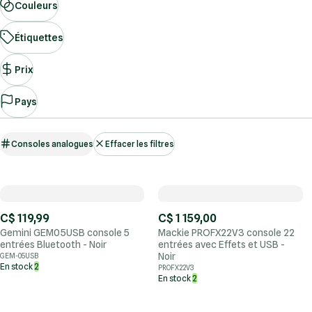
Couleurs
Étiquettes
Prix
Pays
Consoles analogues
Effacer les filtres
C$ 119,99
C$ 1 159,00
Gemini GEM05USB console 5
Mackie PROFX22V3 console 22
entrées Bluetooth - Noir
entrées avec Effets et USB -
Noir
GEM-05USB
En stock
2
PROFX22V3
En stock
2