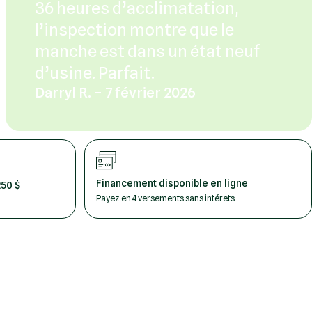
36 heures d’acclimatation,
l’inspection montre que le
manche est dans un état neuf
d’usine. Parfait.
Darryl R. – 7 février 2026
Financement disponible en ligne
250 $
Payez en 4 versements sans intérets