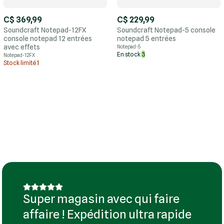
C$ 369,99
C$ 229,99
Soundcraft Notepad-12FX
Soundcraft Notepad-5 console
console notepad 12 entrées
notepad 5 entrées
avec effets
Notepad-5
En stock
3
Notepad-12FX
Stock limité
1
Super magasin avec qui faire
affaire ! Expédition ultra rapide