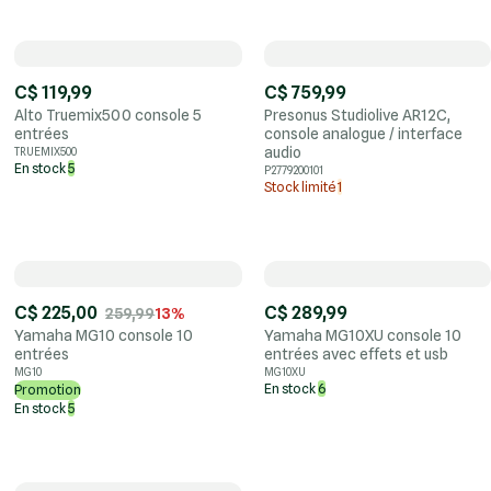
C$ 119,99
C$ 759,99
Alto Truemix500 console 5
Presonus Studiolive AR12C,
entrées
console analogue / interface
audio
TRUEMIX500
En stock
5
P2779200101
Stock limité
1
C$ 225,00
C$ 289,99
259,99
13%
Yamaha MG10 console 10
Yamaha MG10XU console 10
entrées
entrées avec effets et usb
MG10
MG10XU
En stock
6
Promotion
En stock
5