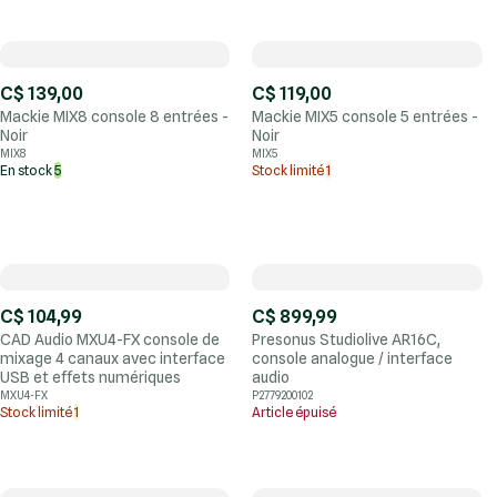
C$ 139,00
C$ 119,00
Mackie MIX8 console 8 entrées -
Mackie MIX5 console 5 entrées -
Noir
Noir
MIX8
MIX5
En stock
5
Stock limité
1
C$ 104,99
C$ 899,99
CAD Audio MXU4-FX console de
Presonus Studiolive AR16C,
mixage 4 canaux avec interface
console analogue / interface
USB et effets numériques
audio
MXU4-FX
P2779200102
Stock limité
1
Article épuisé