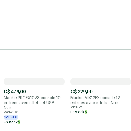
C$ 479,00
C$ 229,00
Mackie PROFX10V3 console 10
Mackie MIX12FX console 12
entrées avec effets et USB -
entrées avec effets - Noir
Noir
MIX12FX
En stock
5
PROFX10V3
Nouveau
En stock
2