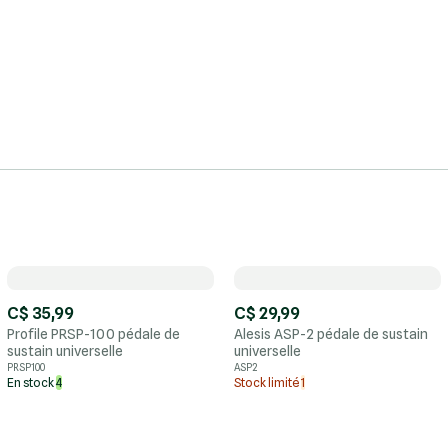
C$ 35,99
C$ 29,99
Profile PRSP-100 pédale de
Alesis ASP-2 pédale de sustain
sustain universelle
universelle
PRSP100
ASP2
En stock
4
Stock limité
1