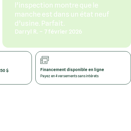
l’inspection montre que le
manche est dans un état neuf
d’usine. Parfait.
Darryl R. – 7 février 2026
Financement disponible en ligne
250 $
Payez en 4 versements sans intérets