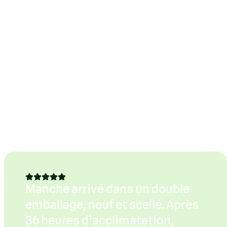
Manche arrivé dans un double
emballage, neuf et scellé. Après
36 heures d’acclimatation,