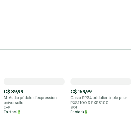
C$ 39,99
C$ 159,99
M-Audio pédale d'expression
Casio SP34 pédalier triple pour
universelle
PXS1100 & PXS3100
EX-P
SP34
En stock
2
En stock
3