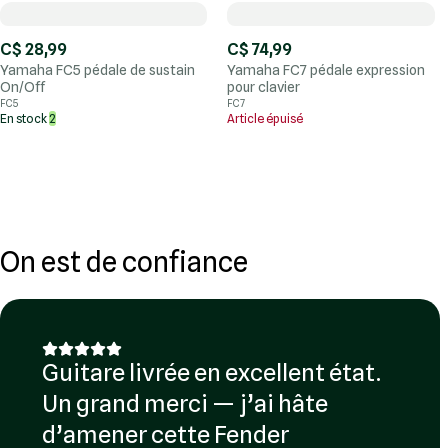
C$ 28,99
C$ 74,99
Yamaha FC5 pédale de sustain
Yamaha FC7 pédale expression
On/Off
pour clavier
FC5
FC7
En stock
2
Article épuisé
On est de confiance
Guitare livrée en excellent état.
Un grand merci — j’ai hâte
d’amener cette Fender