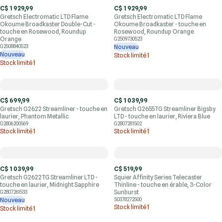
C$ 1 929,99
C$ 1 929,99
Gretsch Electromatic LTD Flame
Gretsch Electromatic LTD Flame
Okoume Broadkaster Double-Cut -
Okoume Broadkaster - touche en
touche en Rosewood, Roundup
Rosewood, Roundup Orange
Orange
G2509730523
G2508840523
Nouveau
Nouveau
Stock limité
1
Stock limité
1
C$ 699,99
C$ 1 039,99
Gretsch G2622 Streamliner - touche en
Gretsch G2655TG Streamliner Bigsby
laurier, Phantom Metallic
LTD - touche en laurier, Riviera Blue
G2806200569
G2807281502
Stock limité
1
Stock limité
1
C$ 1 039,99
C$ 519,99
Gretsch G2622TG Streamliner LTD -
Squier Affinity Series Telecaster
touche en laurier, Midnight Sapphire
Thinline - touche en érable, 3-Color
Sunburst
G2807261533
Nouveau
S0378272500
Stock limité
1
Stock limité
1