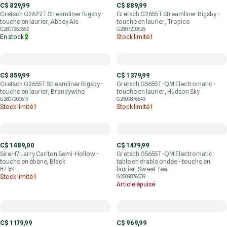
C$ 829,99
C$ 889,99
Gretsch G2622T Streamliner Bigsby -
Gretsch G2655T Streamliner Bigsby -
touche en laurier, Abbey Ale
touche en laurier, Tropico
G2807250562
G2807200525
En stock
2
Stock limité
1
C$ 859,99
C$ 1 379,99
Gretsch G2655T Streamliner Bigsby -
Gretsch G5655T-QM Electromatic -
touche en laurier, Brandywine
touche en laurier, Hudson Sky
G2807200519
G2509876543
Stock limité
1
Stock limité
1
C$ 1 489,00
C$ 1 479,99
Sire H7 Larry Carlton Semi-Hollow -
Gretsch G5655T-QM Electromatic
touche en ébène, Black
table en érable ondée - touche en
laurier, Sweet Tea
H7-BK
Stock limité
1
G2509876539
Article épuisé
C$ 1 179,99
C$ 969,99