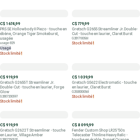
C$ 1 674,99
C$ 779,99
PRS SE Hollowbody II Piezo - touche en
Gretsch G2655 Streamliner Jr. Double-
ébène, Orange Tiger Smokeburst,
Cut - touche en laurier, Claret Burst
usagée
G2817100561
Stock limité
1
usage-829
Usagé
Stock limité
1
C$ 919,99
C$ 1 039,99
Gretsch G2655T Streamliner Jr.
Gretsch G5622 Electromatic - touche
Double-Cut - touche en laurier, Forge
en laurier, Claret Burst
Glow
G2508300561
Stock limité
1
G2807200597
Stock limité
1
C$ 919,99
C$ 8 099,99
Gretsch G2622T Streamliner - touche
Fender Custom Shop LR25 '50s
en Laurier, Village Amber
Telecaster Thinline Heavy Relic -
touche en érable, Sunset Orange
G2807250520