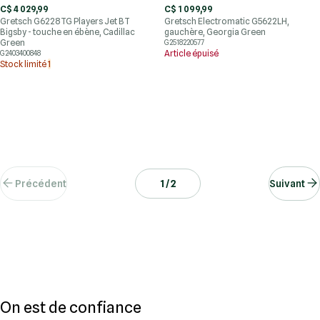
C$ 4 029,99
C$ 1 099,99
Gretsch G6228TG Players Jet BT
Gretsch Electromatic G5622LH,
Bigsby - touche en ébène, Cadillac
gauchère, Georgia Green
Green
G2518220577
Article épuisé
G2403400848
Stock limité
1
Précédent
1 / 2
Suivant
On est de confiance