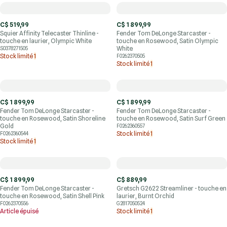
C$ 519,99
C$ 1 899,99
Squier Affinity Telecaster Thinline -
Fender Tom DeLonge Starcaster -
touche en laurier, Olympic White
touche en Rosewood, Satin Olympic
White
S0378271505
Stock limité
1
F0262370505
Stock limité
1
C$ 1 899,99
C$ 1 899,99
Fender Tom DeLonge Starcaster -
Fender Tom DeLonge Starcaster -
touche en Rosewood, Satin Shoreline
touche en Rosewood, Satin Surf Green
Gold
F0262360557
Stock limité
1
F0262360544
Stock limité
1
C$ 1 899,99
C$ 889,99
Fender Tom DeLonge Starcaster -
Gretsch G2622 Streamliner - touche en
touche en Rosewood, Satin Shell Pink
laurier, Burnt Orchid
F0262370556
G2817050524
Article épuisé
Stock limité
1