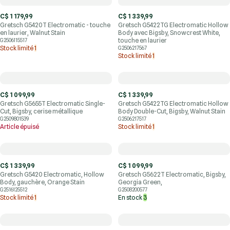
C$ 1 179,99
C$ 1 339,99
Gretsch G5420T Electromatic - touche
Gretsch G5422TG Electromatic Hollow
en laurier, Walnut Stain
Body avec Bigsby, Snowcrest White,
touche en laurier
G2506115517
Stock limité
1
G2506217567
Stock limité
1
C$ 1 099,99
C$ 1 339,99
Gretsch G5655T Electromatic Single-
Gretsch G5422TG Electromatic Hollow
Cut, Bigsby, cerise métallique
Body Double-Cut, Bigsby, Walnut Stain
G2509801539
G2506217517
Article épuisé
Stock limité
1
C$ 1 339,99
C$ 1 099,99
Gretsch G5420 Electromatic, Hollow
Gretsch G5622T Electromatic, Bigsby,
Body, gauchère, Orange Stain
Georgia Green,
G2516125512
G2508200577
Stock limité
1
En stock
3