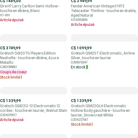
C$ 1 489,00
C$ 3 949,99
Sire H7 Larry Carlton Semi-Hollow -
Fender American Vintage II 1972
touche en ébène, Blanc
Telecaster Thinline - touche en érable,
Aged Natural
H7-WH
Article épuisé
F0110392834
Article épuisé
C$ 3 749,99
C$ 1 099,99
Gretsch G6120TG Players Edition
Gretsch G5420T Electromatic, Airline
Nashville - touche en ébène, Azure
Silver, touche en laurier
Metallic
G2506115547
En stock
2
G2401398851
Coups de coeur
Stock limité
1
C$ 1 339,99
C$ 1 339,99
Gretsch G5422G-12 Electromatic 12
Gretsch G5422GLH Electromatic
cordes - touche en laurier, Walnut Stain
Hollow Body gauchère - touche en
laurier, Snowcrest White
G2516319517
Article épuisé
G2516227567
Stock limité
1