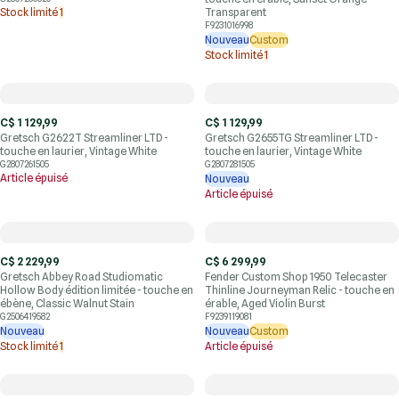
Stock limité
1
Transparent
F9231016998
Nouveau
Custom
Stock limité
1
C$ 1 129,99
C$ 1 129,99
Gretsch G2622T Streamliner LTD -
Gretsch G2655TG Streamliner LTD -
touche en laurier, Vintage White
touche en laurier, Vintage White
G2807261505
G2807281505
Article épuisé
Nouveau
Article épuisé
C$ 2 229,99
C$ 6 299,99
Gretsch Abbey Road Studiomatic
Fender Custom Shop 1950 Telecaster
Hollow Body édition limitée - touche en
Thinline Journeyman Relic - touche en
ébène, Classic Walnut Stain
érable, Aged Violin Burst
G2506419582
F9239119081
Nouveau
Nouveau
Custom
Stock limité
1
Article épuisé