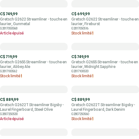
C$ 749,99
C$ 699,99
Gretsch G2622 Streamliner - touche en
Gretsch G2622 Streamliner - touche en
laurier, Gunmetal
laurier, Fireburst
G2817050568
G2817050516
Article épuisé
Stock limité
1
C$ 719,99
C$ 749,99
Gretsch G2655 Streamliner - touche en
Gretsch G2655 Streamliner - touche en
laurier, Abbey Ale
laurier, Midnight Sapphire
G2817100562
G2817100533
Stock limité
1
Stock limité
1
C$ 889,99
C$ 889,99
Gretsch G2622T Streamliner Bigsby -
Gretsch G2622T Streamliner Bigsby -
Laurel Fingerboard, Steel Olive
Laurel Fingerboard, Dark Denim
G2807250530
G2807250560
Article épuisé
Stock limité
1