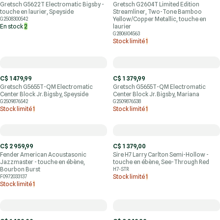
Gretsch G5622T Electromatic Bigsby -
Gretsch G2604T Limited Edition
touche en laurier, Speyside
Streamliner, Two-Tone Bamboo
Yellow/Copper Metallic, touche en
G2508300542
En stock
2
laurier
G2806104563
Stock limité
1
C$ 1 479,99
C$ 1 379,99
Gretsch G5655T-QM Electromatic
Gretsch G5655T-QM Electromatic
Center Block Jr. Bigsby, Speyside
Center Block Jr. Bigsby, Mariana
G2509876542
G2509876538
Stock limité
1
Stock limité
1
C$ 2 959,99
C$ 1 379,00
Fender American Acoustasonic
Sire H7 Larry Carlton Semi-Hollow -
Jazzmaster - touche en ébène,
touche en ébène, See-Through Red
Bourbon Burst
H7-STR
Stock limité
1
F0972033137
Stock limité
1