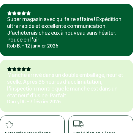
Super magasin avec qui faire affaire ! Expédition
ultra rapide et excellente communication.
J’achèterais chez eux à nouveau sans hésiter.
Pouce en l’air !
Rob B. – 12 janvier 2026
Manche arrivé dans un double emballage, neuf et
scellé. Après 36 heures d’acclimatation,
l’inspection montre que le manche est dans un
état neuf d’usine. Parfait.
Darryl R. – 7 février 2026