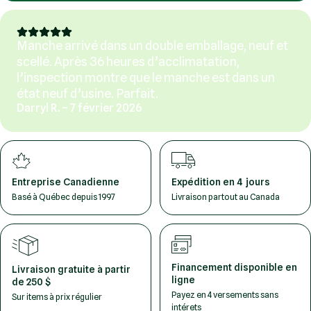
Manche arrivé dans un double emballage, neuf et
scellé. Après 36 heures d’acclimatation,
l’inspection montre que le manche est dans un
état neuf d’usine. Parfait.
Darryl R. – 7 février 2026
Entreprise Canadienne
Expédition en 4 jours
Basé à Québec depuis 1997
Livraison partout au Canada
Financement disponible en
Livraison gratuite à partir
ligne
de 250 $
Payez en 4 versements sans
Sur items à prix régulier
intérets